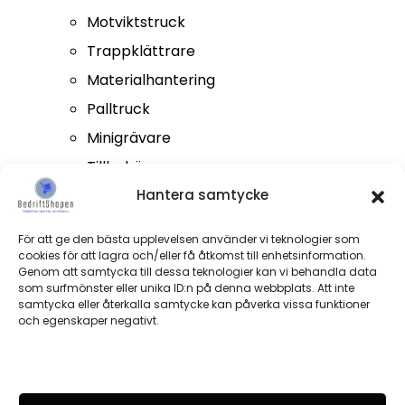
Motviktstruck
Trappklättrare
Materialhantering
Palltruck
Minigrävare
Tillbehör
Hantera samtycke
Kontakta oss
För att ge den bästa upplevelsen använder vi teknologier som
cookies för att lagra och/eller få åtkomst till enhetsinformation.
Genom att samtycka till dessa teknologier kan vi behandla data
Kontakta oss
som surfmönster eller unika ID:n på denna webbplats. Att inte
samtycka eller återkalla samtycke kan påverka vissa funktioner
och egenskaper negativt.
+46 (0)733201031
info@bedriftshopen.se