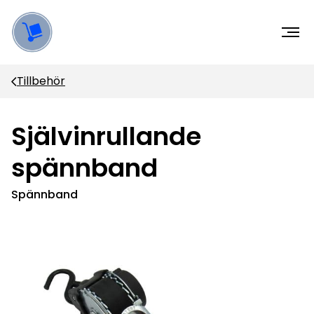
Tillbehör
Självinrullande
spännband
Spännband